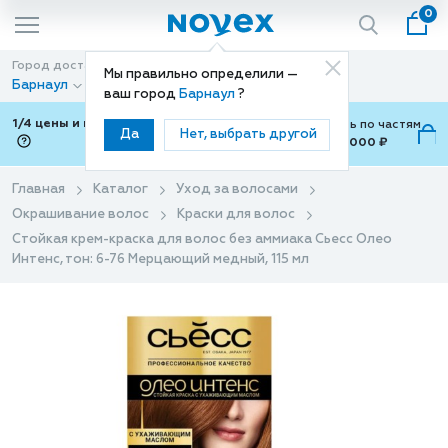
0
Город доставки
Способ доставки
Мы правильно определили —
Барнаул
Доставка
ваш город
Барнаул
?
1/4 цены и покупки ваши с Подели
Можно оплатить по частям
Да
Нет, выбрать другой
от 700 ₽ до 15,000 ₽
ⓘ
Главная
Каталог
Уход за волосами
Окрашивание волос
Краски для волос
Стойкая крем-краска для волос без аммиака Сьесс Олео
Интенс, тон: 6-76 Мерцающий медный, 115 мл