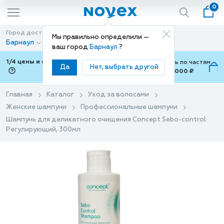
0
Город доставки
Способ доставки
Мы правильно определили —
Барнаул
Доставка
ваш город
Барнаул
?
1/4 цены и покупки ваши с Подели
Можно оплатить по частям
Да
Нет, выбрать другой
от 700 ₽ до 15,000 ₽
ⓘ
Главная
Каталог
Уход за волосами
Женские шампуни
Профессиональные шампуни
Шампунь для деликатного очищения Concept Sebo-control
Регулирующий, 300мл