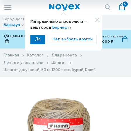
0
Город доставки
Способ доставки
Мы правильно определили —
Барнаул
Доставка
ваш город
Барнаул
?
1/4 цены и покупки ваши с Подели
Можно оплатить по частям
Да
Нет, выбрать другой
от 700 ₽ до 15,000 ₽
ⓘ
Главная
Каталог
Для ремонта
Ленты и утеплители
Шпагат
Шпагат джутовый, 50 м, 1200 текс, бурый, Komfi