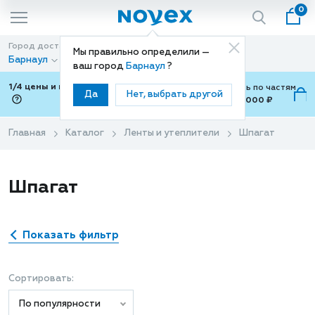
0
Город доставки
Способ доставки
Мы правильно определили —
Барнаул
Доставка
ваш город
Барнаул
?
1/4 цены и покупки ваши с Подели
Можно оплатить по частям
Да
Нет, выбрать другой
от 700 ₽ до 15,000 ₽
ⓘ
Главная
Каталог
Ленты и утеплители
Шпагат
Шпагат
Показать фильтр
Сортировать:
По популярности