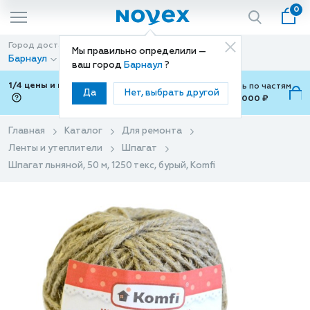
0
Город доставки
Способ доставки
Мы правильно определили —
Барнаул
Доставка
ваш город
Барнаул
?
1/4 цены и покупки ваши с Подели
Можно оплатить по частям
Да
Нет, выбрать другой
от 700 ₽ до 15,000 ₽
ⓘ
Главная
Каталог
Для ремонта
Ленты и утеплители
Шпагат
Шпагат льняной, 50 м, 1250 текс, бурый, Komfi