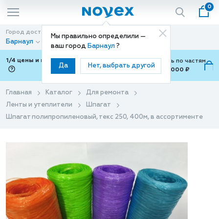
0
Город доставки
Способ доставки
Мы правильно определили —
Барнаул
Доставка
ваш город
Барнаул
?
1/4 цены и покупки ваши с Подели
Можно оплатить по частям
Да
Нет, выбрать другой
от 700 ₽ до 15,000 ₽
ⓘ
Главная
Каталог
Для ремонта
Ленты и утеплители
Шпагат
Шпагат полипропиленовый, текс 250, 400м, в ассортименте