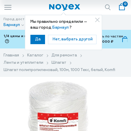
0
Город доставки
Способ доставки
Мы правильно определили —
Барнаул
Доставка
ваш город
Барнаул
?
1/4 цены и покупки ваши с Подели
Можно оплатить по частям
Да
Нет, выбрать другой
от 700 ₽ до 15,000 ₽
ⓘ
Главная
Каталог
Для ремонта
Ленты и утеплители
Шпагат
Шпагат полипропиленовый, 100м, 1000 Текс, белый, Komfi