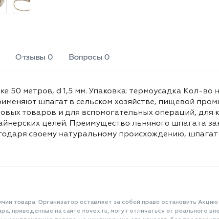
чистым. Разматывается изнутри.
Отзывы 0
Вопросы 0
ке 50 метров, d 1,5 мм. Упаковка: термоусадка Кол-во 
применяют шпагат в сельском хозяйстве, пищевой про
повых товаров и для вспомогательных операций, для 
айнерских целей. Преимущество льняного шпагата зак
одаря своему натуральному происхождению, шпагат с
ичии товара. Организатор оставляет за собой право остановить Акцию
а, приведенные на сайте novex.ru, могут отличаться от реального вне