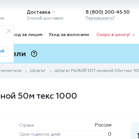
Доставка
8 (800) 200-45-50
ии
Способ доставки
Перезвонить?
ка
Уход за лицом
Уход за волосами
Скоро в школу!
ой
 Подели
ⓘ
утеплители
Шпагат
Шпагат РЫЖИЙ КОТ льняной 50м текс 10
ой 50м текс 1000
Россия
Страна
0
Срок годности, дней