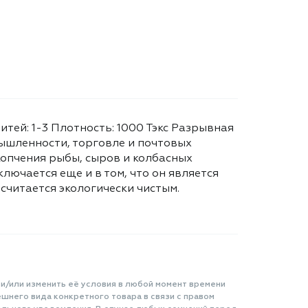
нитей: 1-3 Плотность: 1000 Тэкс Разрывная
мышленности, торговле и почтовых
копчения рыбы, сыров и колбасных
лючается еще и в том, что он является
читается экологически чистым.
 и/или изменить её условия в любой момент времени
шнего вида конкретного товара в связи с правом