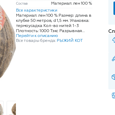
Материал: лен 100 %
Состав
Все характеристики
Материал: лен 100 % Размер: длина в
клубке 50 метров, d 1,5 мм. Упаковка:
термоусадка Кол-во нитей: 1-3
Сп
Плотность: 1000 Тэкс Разрывная
Перейти к описанию
нагрузка: 23 кгс Диаметр 1,5 мм
Все товары бренда:
РЫЖИЙ КОТ
Шпагат применяют шпагат в
сельском хозяйстве, пищевой
промышленности, торговле и
почтовых учреждениях для увязки
при упаковке киповых товаров и для
вспомогательных операций, для
копчения рыбы, сыров и колбасных
изделий, а также для декоративных
и дизайнерских целей.
Преимущество льняного шпагата
заключается еще и в том, что он
является безопасным для пищевых
продуктов. Благодаря своему
натуральному происхождению,
шпагат считается экологически