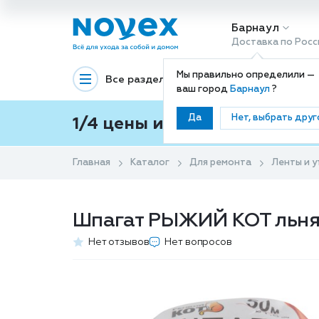
Барнаул
Доставка по Росс
Мы правильно определили —
Все разделы
Декоративная космети
ваш город
Барнаул
?
Да
Нет, выбрать друг
1/4 цены и покупки ваши с
Главная
Каталог
Для ремонта
Ленты и 
Шпагат РЫЖИЙ КОТ льнян
Нет отзывов
Нет вопросов