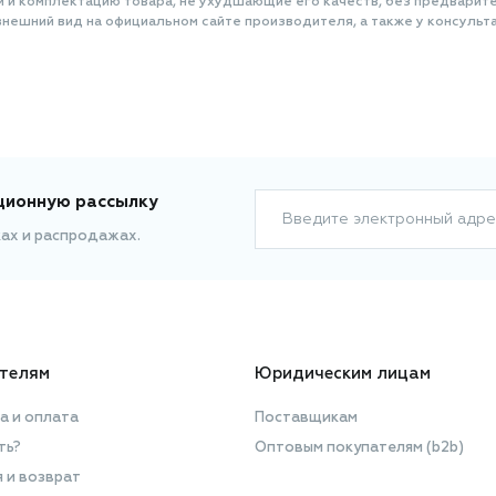
и и комплектацию товара, не ухудшающие его качеств, без предварит
нешний вид на официальном сайте производителя, а также у консульта
ционную рассылку
Введите электронный адре
ках и распродажах.
телям
Юридическим лицам
а и оплата
Поставщикам
ть?
Оптовым покупателям (b2b)
я и возврат