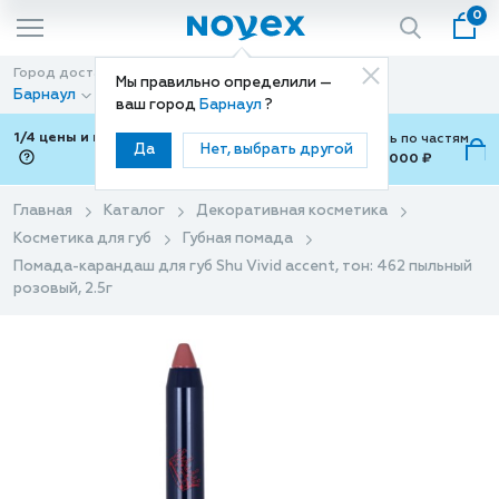
0
Город доставки
Способ доставки
Мы правильно определили —
Барнаул
Доставка
ваш город
Барнаул
?
1/4 цены и покупки ваши с Подели
Можно оплатить по частям
Да
Нет, выбрать другой
от 700 ₽ до 15,000 ₽
ⓘ
Главная
Каталог
Декоративная косметика
Косметика для губ
Губная помада
Помада-карандаш для губ Shu Vivid accent, тон: 462 пыльный
розовый, 2.5г