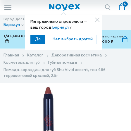
0
Город доставки
Способ доставки
Мы правильно определили —
Барнаул
Доставка
ваш город
Барнаул
?
1/4 цены и покупки ваши с Подели
Можно оплатить по частям
Да
Нет, выбрать другой
от 700 ₽ до 15,000 ₽
ⓘ
Главная
Каталог
Декоративная косметика
Косметика для губ
Губная помада
Помада-карандаш для губ Shu Vivid accent, тон 466
терракотовый красный, 2.5г