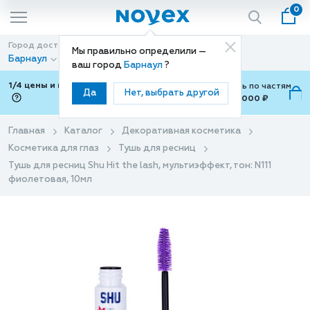
0
Город доставки
Способ доставки
Мы правильно определили —
Барнаул
Доставка
ваш город
Барнаул
?
1/4 цены и покупки ваши с Подели
Можно оплатить по частям
Да
Нет, выбрать другой
от 700 ₽ до 15,000 ₽
ⓘ
Главная
Каталог
Декоративная косметика
Косметика для глаз
Тушь для ресниц
Тушь для ресниц Shu Hit the lash, мультиэффект, тон: N111
фиолетовая, 10мл