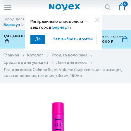
0
Город доставки
Способ доставки
Мы правильно определили —
Барнаул
Доставка
ваш город
Барнаул
?
1/4 цены и покупки ваши с Подели
Можно оплатить по частям
Да
Нет, выбрать другой
от 700 ₽ до 15,000 ₽
ⓘ
Главная
Каталог
Уход за волосами
Средства для укладки
Лаки для волос
Лак для волос Сибиар Sujet Volume Сверхсильная фиксация,
восстановление, питание, объем, 180мл