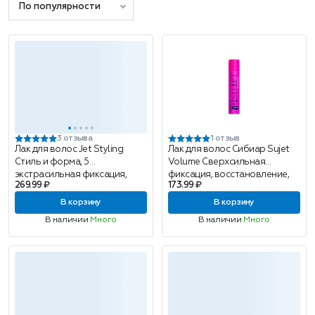
По популярности
3 отзыва
1 отзыв
Лак для волос Jet Styling
Лак для волос Сибиар Sujet
Стиль и форма, 5
Volume Сверхсильная
экстрасильная фиксация,
фиксация, восстановление,
269.99 ₽
173.99 ₽
300мл
питание, объем, 180мл
В корзину
В корзину
В наличии
Много
В наличии
Много