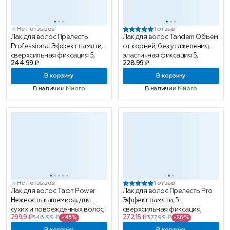
Нет отзывов
1 отзыв
Лак для волос Прелесть
Лак для волос Tandem Объем
Professional Эффект памяти,
от корней, без утяжеления,
сверхсильная фиксация 5,
эластичная фиксация 5,
244.99 ₽
228.99 ₽
75мл
360мл
В корзину
В корзину
В наличии
Много
В наличии
Много
Нет отзывов
1 отзыв
Лак для волос Тафт Power
Лак для волос Прелесть Pro
Нежность кашемира, для
Эффект памяти, 5
сухих и поврежденных волос,
сверхсильная фиксация,
299.9 ₽
272.15 ₽
546.99 ₽
-45%
377.99 ₽
-28%
мегафиксация 5, 225мл
300мл