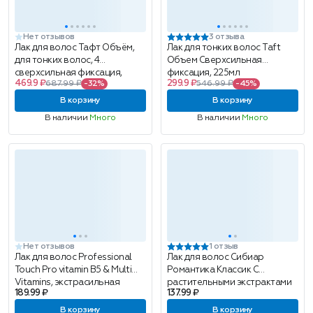
Нет отзывов
3 отзыва
Лак для волос Тафт Объём,
Лак для тонких волос Taft
для тонких волос, 4
Объем Сверхсильная
сверхсильная фиксация,
фиксация, 225мл
469.9 ₽
299.9 ₽
687.99 ₽
-32%
546.99 ₽
-45%
350мл
В корзину
В корзину
В наличии
Много
В наличии
Много
Нет отзывов
1 отзыв
Лак для волос Professional
Лак для волос Сибиар
Touch Pro vitamin B5 & Multi
Романтика Классик С
Vitamins, экстрасильная
растительными экстрактами
189.99 ₽
137.99 ₽
фиксация, 265мл
Очень сильная фиксация,
200мл
В корзину
В корзину