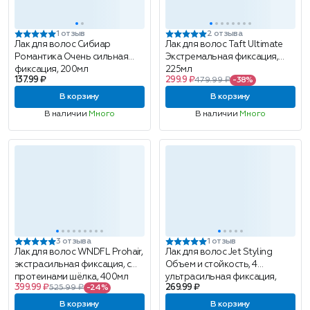
1 отзыв
2 отзыва
Лак для волос Сибиар
Лак для волос Taft Ultimate
Романтика Очень сильная
Экстремальная фиксация,
фиксация, 200мл
225мл
137.99 ₽
299.9 ₽
479.99 ₽
-38%
В корзину
В корзину
В наличии
Много
В наличии
Много
3 отзыва
1 отзыв
Лак для волос WNDFL Prohair,
Лак для волос Jet Styling
экстрасильная фиксация, с
Объем и стойкость, 4
протеинами шёлка, 400мл
ультрасильная фиксация,
399.99 ₽
269.99 ₽
525.99 ₽
-24%
300мл
В корзину
В корзину