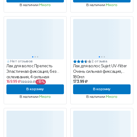
В наличии
Много
В наличии
Много
Нет отзывов
2 отзыва
Лак для волос Прелесть
Лак для волос Sujet UV-filter
Эластичная фиксация, без
Очень сильная фиксация,
склеивания, 4 сильная
180мл
169.99 ₽
173.99 ₽
199.99 ₽
-15%
фиксация, 200мл
В корзину
В корзину
В наличии
Много
В наличии
Много