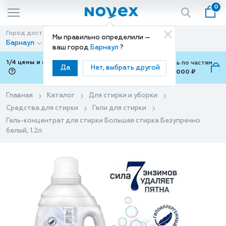
0
Город доставки
Способ доставки
Мы правильно определили —
Барнаул
Доставка
ваш город
Барнаул
?
1/4 цены и покупки ваши с Подели
Можно оплатить по частям
Да
Нет, выбрать другой
от 700 ₽ до 15,000 ₽
ⓘ
Главная
Каталог
Для стирки и уборки
Средства для стирки
Гели для стирки
Гель-концентрат для стирки Большая стирка Безупречно
белый, 1.2л