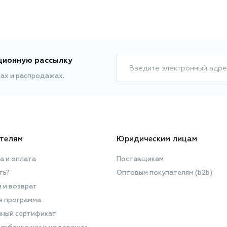
ционную рассылку
Введите электронный адре
ках и распродажах.
телям
Юридическим лицам
а и оплата
Поставщикам
ть?
Оптовым покупателям (b2b)
я и возврат
я программа
ный сертификат