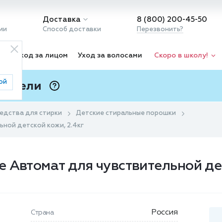
Доставка
8 (800) 200-45-50
ии
Способ доставки
Перезвонить?
ка
Уход за лицом
Уход за волосами
Скоро в школу!
ой
 Подели
ⓘ
едства для стирки
Детские стиральные порошки
ной детской кожи, 2.4кг
 Автомат для чувствительной дет
Россия
Страна