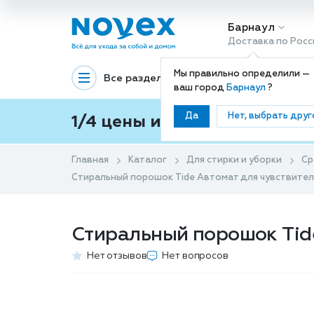
Барнаул
Доставка по Росс
Мы правильно определили —
Все разделы
Декоративная космети
ваш город
Барнаул
?
Да
Нет, выбрать друг
1/4 цены и покупки ваши с
Главная
Каталог
Для стирки и уборки
Ср
Стиральный порошок Tide Автомат для чувствитель
Стиральный порошок Tide
Нет отзывов
Нет вопросов