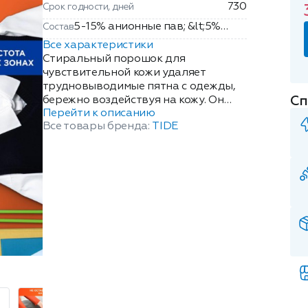
730
Срок годности, дней
5-15% анионные пав; &lt;5%
Состав
неионогенные пав,
Все характеристики
отбеливающие вещества на
Стиральный порошок для
основе кислорода, фосфонаты,
чувствительной кожи удаляет
трудновыводимые пятна с одежды,
поликарбоксилаты, цеолиты;
Сп
бережно воздействуя на кожу. Он
энзимы, оптические
Перейти к описанию
гипоаллергенен, обладает
отбеливатели,
Все товары бренда:
TIDE
нейтральным ароматом, не
ароматизирующие добавки.
содержит фосфатов и красителей и
легко выполаскивается.