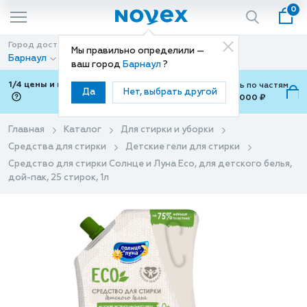
0
Город доставки
Способ доставки
Мы правильно определили —
Барнаул
Доставка
ваш город
Барнаул
?
1/4 цены и покупки ваши с Подели
Можно оплатить по частям
Да
Нет, выбрать другой
от 700 ₽ до 15,000 ₽
ⓘ
Главная
Каталог
Для стирки и уборки
Средства для стирки
Детские гели для стирки
Средство для стирки Солнце и Луна Eco, для детского белья,
дой-пак, 25 стирок, 1л