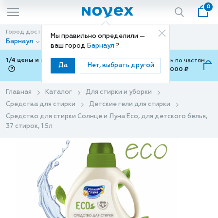
0
Город доставки
Способ доставки
Мы правильно определили —
Барнаул
Доставка
ваш город
Барнаул
?
1/4 цены и покупки ваши с Подели
Можно оплатить по частям
Да
Нет, выбрать другой
от 700 ₽ до 15,000 ₽
ⓘ
Главная
Каталог
Для стирки и уборки
Средства для стирки
Детские гели для стирки
Средство для стирки Солнце и Луна Eco, для детского белья,
37 стирок, 1.5л