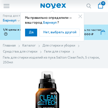
0
Город доставки
Способ доставки
Мы правильно определили —
Барнаул
Доставка
ваш город
Барнаул
?
1/4 цены и покупки ваши с Подели
Можно оплатить по частям
Да
Нет, выбрать другой
от 700 ₽ до 15,000 ₽
ⓘ
Главная
Каталог
Для стирки и уборки
Средства для стирки
Гели для стирки
Гель для стирки изделий из пуха Salton CleanTech, 5 стирок,
250мл