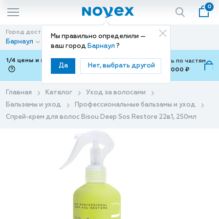
0
Город доставки
Способ доставки
Мы правильно определили —
Барнаул
Доставка
ваш город
Барнаул
?
1/4 цены и покупки ваши с Подели
Можно оплатить по частям
Да
Нет, выбрать другой
от 700 ₽ до 15,000 ₽
ⓘ
Главная
Каталог
Уход за волосами
Бальзамы и уход
Профессиональные бальзамы и уход
Спрей-крем для волос Bisou Deep Sos Restore 22в1, 250мл