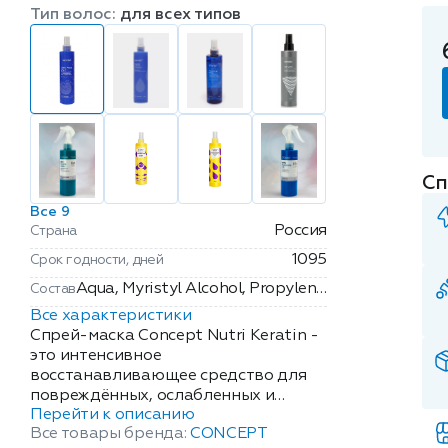
Тип волос:
для всех типов
Сп
Все 9
Россия
Страна
1095
Срок годности, дней
Aqua, Myristyl Alcohol, Propylene
Состав
Glycol, Steartrimonium Chloride,
Все характеристики
Cetrimonium Chloride,
Спрей-маска Concept Nutri Keratin -
Ceteareth-23, Cetyl Palmitate,
это интенсивное
восстанавливающее средство для
Isopropyl Myristate,
повреждённых, ослабленных и
Cyclopentasiloxane,
Перейти к описанию
лишённых жизненной силы волос.
Dimethiconol, Parfum, PEG-40
Все товары бренда:
CONCEPT
Формула продукта сочетает в себе
Hydrogenated Castor Oil,