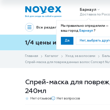
Барнаул
Доставка по Росс
Мы правильно определили —
Все разделы
Декоративная космети
ваш город
Барнаул
?
Да
Нет, выбрать друг
1/4 цены и покупки ваши с
Главная
Каталог
Уход за волосами
Баль
Спрей-маска для поврежденных волос Concept Nut
Спрей-маска для поврежд
240мл
Нет отзывов
Нет вопросов