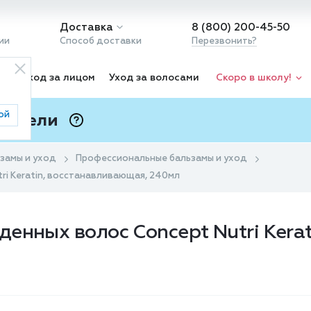
Доставка
8 (800) 200-45-50
ии
Способ доставки
Перезвонить?
ка
Уход за лицом
Уход за волосами
Скоро в школу!
ой
 Подели
ⓘ
замы и уход
Профессиональные бальзамы и уход
ri Keratin, восстанавливающая, 240мл
енных волос Concept Nutri Kera