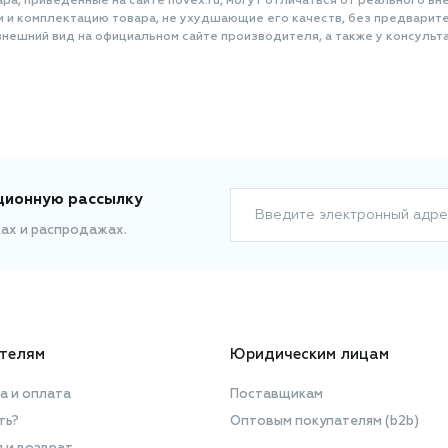
повреждённые участки волосяного
а, приведенные на сайте novex.ru, могут отличаться от реального вне
стержня, восстанавливая его
и и комплектацию товара, не ухудшающие его качеств, без предварит
нешний вид на официальном сайте производителя, а также у консульта
целостность и защищая от
дальнейших агрессивных
воздействий - фена, утюжка или
ультрафиолетовых лучей.
Дополнительные питательные
компоненты усиливают эффект,
насыщая волосы влагой,
предотвращая ломкость и сечение
ционную рассылку
кончиков. После применения спрей-
Введите электронный адре
маски волосы выглядят заметно
ках и распродажах.
более ухоженными: появляется
здоровый блеск, уменьшается
пушистость, облегчается
расчёсывание. Объем: 240 мл.
телям
Юридическим лицам
а и оплата
Поставщикам
ть?
Оптовым покупателям (b2b)