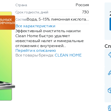
Россия
Страна
730
Срок годности, дней
Вода, 5-15% лимонная кислота,
Состав
менее 5% АПАВ, АмфПАВ,
Все характеристики
поликарбоксилаты, молочная
Эффективный очиститель накипи
кислота, фосфонаты,
Clean Home быстро удаляет
известковый налет и минеральные
функциональные добавки,
Сп
отложения с внутренней
метилхлороизотиазолинон,
Перейти к описанию
поверхности посудомоечных и
метилизотиазолинон, отдушка.
Все товары бренда:
CLEAN HOME
стиральных машин. Очищает
форсунки разбрызгивателей и
сливные шланги, избавляет от
неприятных запахов. Clean Formula
ДНК - действительно необходимые
компоненты, объединенные в
активный комплекс "Антинакипь" -
комплекс натуральных кислот.
Благодаря их оптимальному
сочетанию формула быстро удаляет
известковые отложения, продлевая
срок службы техники. Полностью