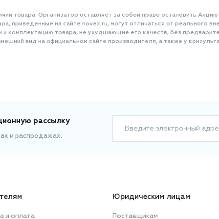
ичии товара. Организатор оставляет за собой право остановить Акцию
а, приведенные на сайте novex.ru, могут отличаться от реального вне
и и комплектацию товара, не ухудшающие его качеств, без предварит
нешний вид на официальном сайте производителя, а также у консульта
ционную рассылку
Введите электронный адре
ках и распродажах.
телям
Юридическим лицам
а и оплата
Поставщикам