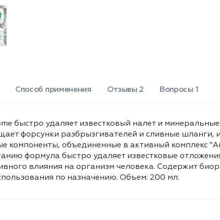
смывается, не оказывая негативного
влияния на организм человека.
Содержит биоразлагаемые
компоненты. Не наносит вреда
человеку и природе при условии
использования по назначению.
Объем: 200 мл.
Способ применения
Отзывы 2
Вопросы 1
me быстро удаляет известковый налет и минеральные
ает форсунки разбрызгивателей и сливные шланги, из
е компоненты, объединенные в активный комплекс "А
танию формула быстро удаляет известковые отложения
ивного влияния на организм человека. Содержит био
спользования по назначению. Объем: 200 мл.