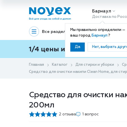
Барнаул
Доставка по Росс
Мы правильно определили —
Все разделы
Декоративная космети
ваш город
Барнаул
?
Да
Нет, выбрать друг
1/4 цены и покупки ваши с
Главная
Каталог
Для стирки и уборки
Ср
Средство для очистки накипи Clean Home, для ст
Средство для очистки на
200мл
2 отзыва
1 вопрос