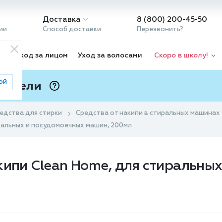
Доставка
8 (800) 200-45-50
ии
Способ доставки
Перезвонить?
ка
Уход за лицом
Уход за волосами
Скоро в школу!
ой
 Подели
ⓘ
едства для стирки
Средства от накипи в стиральных машинах
иральных и посудомоечных машин, 200мл
кипи Clean Home, для стиральны