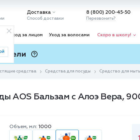
Доставка
8 (800) 200-45-50
ии
Способ доставки
Перезвонить?
ка
Уход за лицом
Уход за волосами
Скоро в школу!
ой
 Подели
ⓘ
стящие средства
Средства для посуды
Средство для мыть
ды АOS Бальзам с Алоэ Вера, 90
Объем, мл:
1000