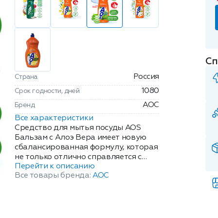
Сп
Россия
Страна
1080
Срок годности, дней
АОС
Бренд
Все характеристики
Средство для мытья посуды AOS
Бальзам с Алоэ Вера имеет новую
сбалансированная формулу, которая
не только отлично справляется с
Перейти к описанию
грязной посудой, но и защищает
Все товары бренда:
АОС
кожу рук. Эффективно удаляет
загрязнения даже в холодной воде,
отлично пенится и легко смывается
водой. Придает посуде кристально
чистый блеск без разводов.