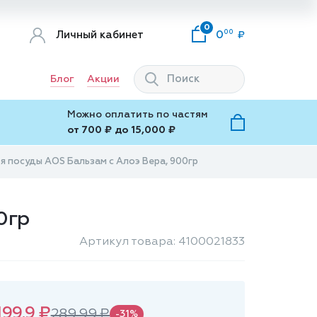
0
00
Личный кабинет
0
Блог
Акции
Можно оплатить по частям
от 700 ₽ до 15,000 ₽
я посуды АOS Бальзам с Алоэ Вера, 900гр
0гр
Артикул товара: 4100021833
199.9 ₽
289.99 ₽
-31%