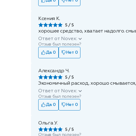
Да 0
Нет 0
Ксения К.
5
хорошее средство, хватает надолго. смы
Ответ от Novex:
Отзыв был полезен?
Да 0
Нет 0
Александр Ч.
5
Экономичный расход, хорошо смывается,
Ответ от Novex:
Отзыв был полезен?
Да 0
Нет 0
Ольга У.
5
Отзыв был полезен?