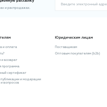
ционную рассылку
Введите электронный адре
ках и распродажах.
телям
Юридическим лицам
а и оплата
Поставщикам
ть?
Оптовым покупателям (b2b)
я и возврат
я программа
ный сертификат
 публикации и модерации
 и вопросов