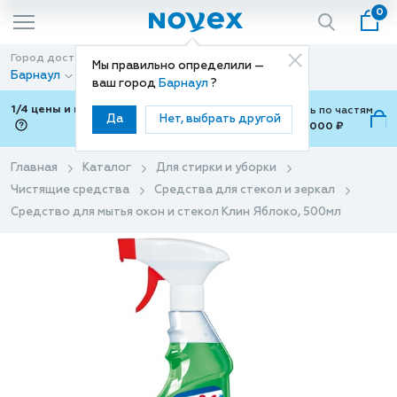
0
Город доставки
Способ доставки
Мы правильно определили —
Барнаул
Доставка
ваш город
Барнаул
?
1/4 цены и покупки ваши с Подели
Можно оплатить по частям
Да
Нет, выбрать другой
от 700 ₽ до 15,000 ₽
ⓘ
Главная
Каталог
Для стирки и уборки
Чистящие средства
Средства для стекол и зеркал
Средство для мытья окон и стекол Клин Яблоко, 500мл