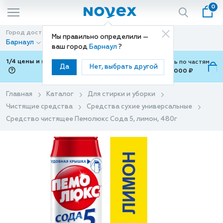
0
Город доставки
Способ доставки
Мы правильно определили —
Барнаул
Доставка
ваш город
Барнаул
?
1/4 цены и покупки ваши с Подели
Можно оплатить по частям
Да
Нет, выбрать другой
от 700 ₽ до 15,000 ₽
ⓘ
Главная
Каталог
Для стирки и уборки
Чистящие средства
Средства сухие универсальные
Средство чистящее Пемолюкс Сода 5, лимон, 480г