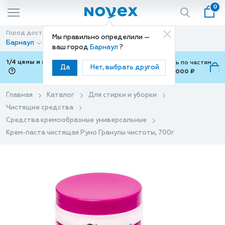
0
Город доставки
Способ доставки
Мы правильно определили —
Барнаул
Доставка
ваш город
Барнаул
?
1/4 цены и покупки ваши с Подели
Можно оплатить по частям
Да
Нет, выбрать другой
от 700 ₽ до 15,000 ₽
ⓘ
Главная
Каталог
Для стирки и уборки
Чистящие средства
Средства кремообразные универсальные
Крем-паста чистящая Руно Гранулы чистоты, 700г