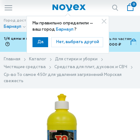
0
Город доставки
Способ доставки
Мы правильно определили —
Барнаул
Доставка
ваш город
Барнаул
?
1/4 цены и покупки ваши с Подели
Можно оплатить по частям
Да
Нет, выбрать другой
от 700 ₽ до 15,000 ₽
ⓘ
Главная
Каталог
Для стирки и уборки
Чистящие средства
Средства для плит, духовок и СВЧ
Ср-во То самое 450г для удаления загрязнений Морская
свежесть