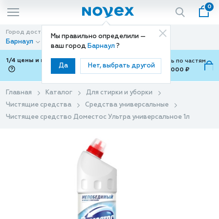
0
Город доставки
Способ доставки
Мы правильно определили —
Барнаул
Доставка
ваш город
Барнаул
?
1/4 цены и покупки ваши с Подели
Можно оплатить по частям
Да
Нет, выбрать другой
от 700 ₽ до 15,000 ₽
ⓘ
Главная
Каталог
Для стирки и уборки
Чистящие средства
Средства универсальные
Чистящее средство Доместос Ультра универсальное 1л