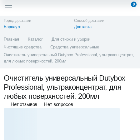
0
Город доставки
Способ доставки
Барнаул
Доставка
Главная
Каталог
Для стирки и уборки
Чистящие средства
Средства универсальные
Очиститель универсальный Dutybox Professional, ультраконцентрат,
для любых поверхностей, 200мл
Очиститель универсальный Dutybox
Professional, ультраконцентрат, для
любых поверхностей, 200мл
Нет отзывов
Нет вопросов