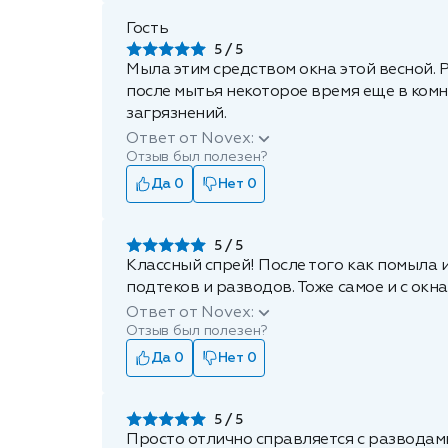
Гость
5
Мыла этим средством окна этой весной. 
после мытья некоторое время еще в комн
загрязнений.
Ответ от Novex:
Отзыв был полезен?
Да 0
Нет 0
5
Классный спрей! После того как помыла и
подтеков и разводов. Тоже самое и с окна
Ответ от Novex:
Отзыв был полезен?
Да 0
Нет 0
5
Просто отлично справляется с разводами 