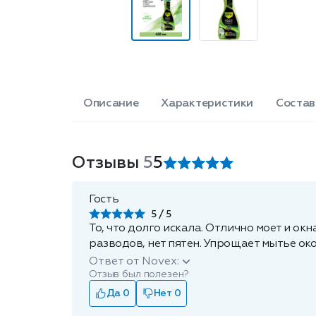
Описание
Характеристики
Состав
Отзывы
5
5
Гость
5
То, что долго искала. Отлично моет и ок
разводов, нет пятен. Упрощает мытье ок
Ответ от Novex:
Отзыв был полезен?
Да 0
Нет 0