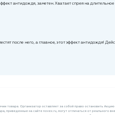
ффект антидождя, заметен. Хватает спрея на длительное 
естят после него, а главное, этот эффект антидождя! Де
ичии товара. Организатор оставляет за собой право остановить Акцию
а, приведенные на сайте novex.ru, могут отличаться от реального вне