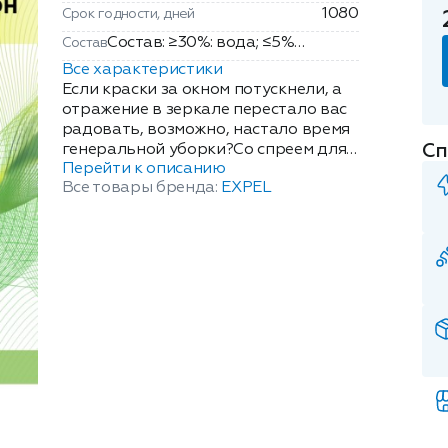
1080
Срок годности, дней
Состав: ≥30%: вода; ≤5%
Состав
неионогенные ПАВ,
Все характеристики
органический растворитель,
Если краски за окном потускнели, а
полимерная добавка, отдушка,
отражение в зеркале перестало вас
радовать, возможно, настало время
краситель, консервант.
Сп
генеральной уборки?Со спреем для
Перейти к описанию
мытья окон и зеркал EXPEL
Все товары бренда:
EXPEL
АНТИДОЖДЬ в комнате станет
светлее, а в безупречно чистых
зеркалах вы увидите отражение
вашей новой реальности! Это
инновационное средство
демонстрирует современный взгляд
на уборку в доме, существенно
сокращая её продолжительность и
необходимую частоту, тем самым
высвобождая время для ваших
увлечений.Состав спрея EXPEL
АНТИДОЖДЬ ? результат синергии
научного прогресса и передовых