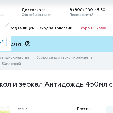
Доставка
8 (800) 200-45-50
ии
Способ доставки
Перезвонить?
ка
Уход за лицом
Уход за волосами
Скоро в школу!
ой
 Подели
ⓘ
стящие средства
Средства для стекол и зеркал
 450мл спрей
ёкол и зеркал Антидождь 450мл 
Россия
Страна