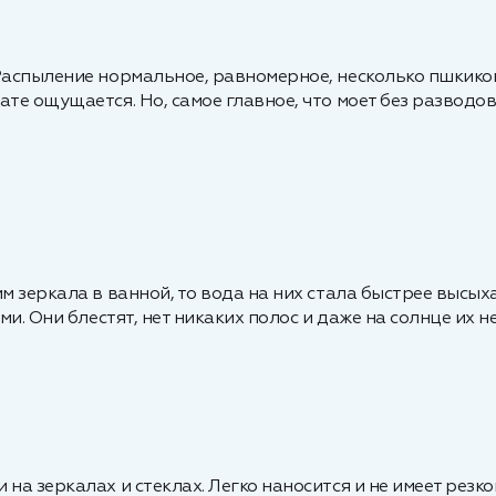
Распыление нормальное, равномерное, несколько пшкиков 
ате ощущается. Но, самое главное, что моет без развод
м зеркала в ванной, то вода на них стала быстрее высыха
ми. Они блестят, нет никаких полос и даже на солнце их н
на зеркалах и стеклах. Легко наносится и не имеет резк