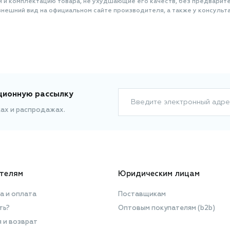
и и комплектацию товара, не ухудшающие его качеств, без предварит
нешний вид на официальном сайте производителя, а также у консульта
ционную рассылку
Введите электронный адре
ках и распродажах.
телям
Юридическим лицам
а и оплата
Поставщикам
ть?
Оптовым покупателям (b2b)
я и возврат