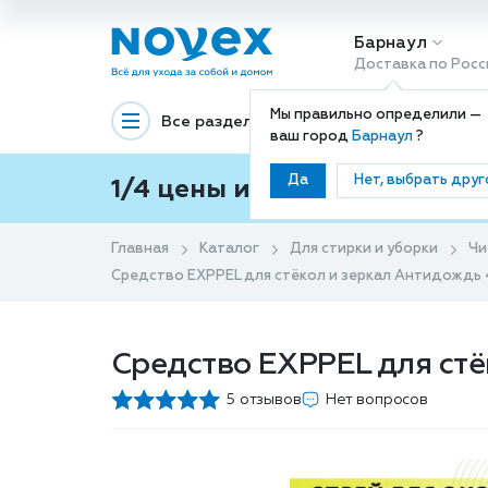
Барнаул
Доставка по Росс
Мы правильно определили —
Все разделы
Декоративная космети
ваш город
Барнаул
?
Да
Нет, выбрать друг
1/4 цены и покупки ваши с
Главная
Каталог
Для стирки и уборки
Чи
Средство EXPPEL для стёкол и зеркал Антидождь
Средство EXPPEL для ст
5 отзывов
Нет вопросов