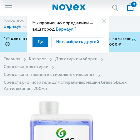
0
Город доставки
Способ доставки
Мы правильно определили —
Барнаул
Доставка
ваш город
Барнаул
?
1/4 цены и покупки ваши с Подели
Можно оплатить по частям
Да
Нет, выбрать другой
от 700 ₽ до 15,000 ₽
ⓘ
Главная
Каталог
Для стирки и уборки
Средства для стирки
Средства от накипи в стиральных машинах
Средство-очиститель для стиральных машин Grass Skalex
Антинакипин, 200мл