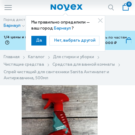
0
Город доставки
Способ доставки
Мы правильно определили —
Барнаул
Доставка
ваш город
Барнаул
?
1/4 цены и покупки ваши с Подели
Можно оплатить по частям
Да
Нет, выбрать другой
от 700 ₽ до 15,000 ₽
ⓘ
Главная
Каталог
Для стирки и уборки
Чистящие средства
Средства для ванной комнаты
Спрей чистящий для сантехники Sanita Антиналет и
Антиржавчина, 500мл