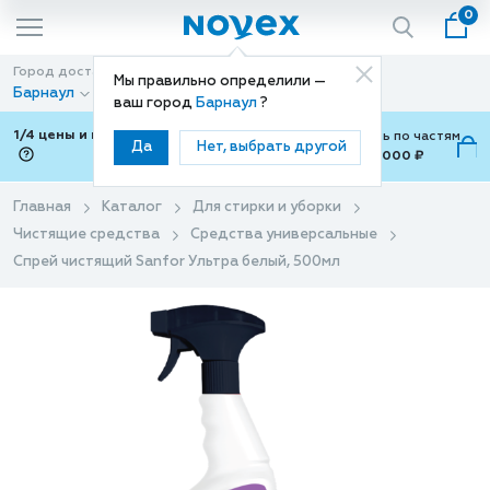
0
Город доставки
Способ доставки
Мы правильно определили —
Барнаул
Доставка
ваш город
Барнаул
?
1/4 цены и покупки ваши с Подели
Можно оплатить по частям
Да
Нет, выбрать другой
от 700 ₽ до 15,000 ₽
ⓘ
Главная
Каталог
Для стирки и уборки
Чистящие средства
Средства универсальные
Спрей чистящий Sanfor Ультра белый, 500мл