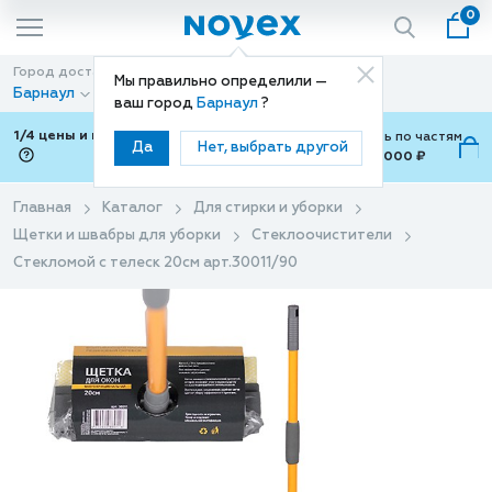
0
Город доставки
Способ доставки
Мы правильно определили —
Барнаул
Доставка
ваш город
Барнаул
?
1/4 цены и покупки ваши с Подели
Можно оплатить по частям
Да
Нет, выбрать другой
от 700 ₽ до 15,000 ₽
ⓘ
Главная
Каталог
Для стирки и уборки
Щетки и швабры для уборки
Стеклоочистители
Стекломой c телеск 20см арт.30011/90