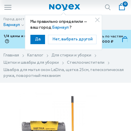
0
Город доставки
Способ доставки
Мы правильно определили —
Барнаул
Доставка
ваш город
Барнаул
?
1/4 цены и покупки ваши с Подели
Можно оплатить по частям
Да
Нет, выбрать другой
от 700 ₽ до 15,000 ₽
ⓘ
Главная
Каталог
Для стирки и уборки
Щетки и швабры для уборки
Стеклоочистители
Швабра для мытья окон LaDina, щетка 25см, телескопическая
ручка, поворотный механизм