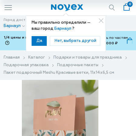
0
Город доставки
Способ доставки
Мы правильно определили —
Барнаул
Доставка
ваш город
Барнаул
?
1/4 цены и покупки ваши с Подели
Можно оплатить по частям
Да
Нет, выбрать другой
от 700 ₽ до 15,000 ₽
ⓘ
Главная
Каталог
Подарки и товары для праздника
Подарочная упаковка
Подарочные пакеты
Пакет подарочный Meshu Красивые ветки, 11х14х6,5 см