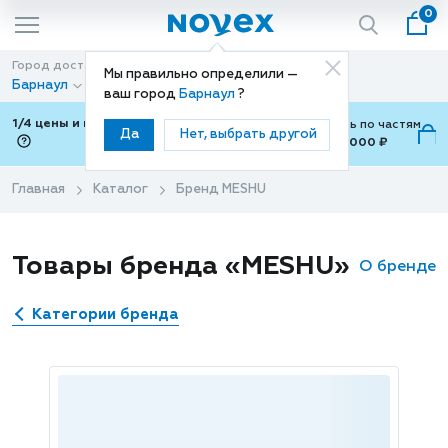
0
Город доставки
Способ доставки
Мы правильно определили —
Барнаул
Доставка
ваш город
Барнаул
?
1/4 цены и покупки ваши с Подели
Можно оплатить по частям
Да
Нет, выбрать другой
от 700 ₽ до 15,000 ₽
ⓘ
Главная
Каталог
Бренд MESHU
Товары бренда «MESHU»
О бренде
Категории бренда