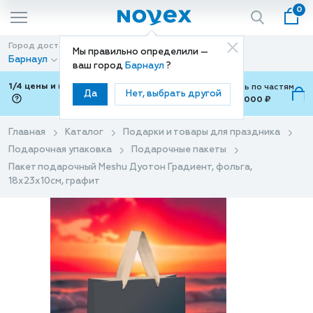
0
Город доставки
Способ доставки
Мы правильно определили —
Барнаул
Доставка
ваш город
Барнаул
?
1/4 цены и покупки ваши с Подели
Можно оплатить по частям
Да
Нет, выбрать другой
от 700 ₽ до 15,000 ₽
ⓘ
Главная
Каталог
Подарки и товары для праздника
Подарочная упаковка
Подарочные пакеты
Пакет подарочный Meshu Дуотон Градиент, фольга,
18х23х10см, графит