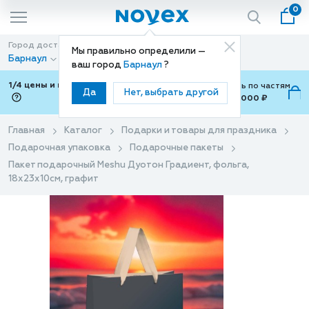
0
Город доставки
Способ доставки
Мы правильно определили —
Барнаул
Доставка
ваш город
Барнаул
?
1/4 цены и покупки ваши с Подели
Можно оплатить по частям
Да
Нет, выбрать другой
от 700 ₽ до 15,000 ₽
ⓘ
Главная
Каталог
Подарки и товары для праздника
Подарочная упаковка
Подарочные пакеты
Пакет подарочный Meshu Дуотон Градиент, фольга,
18х23х10см, графит