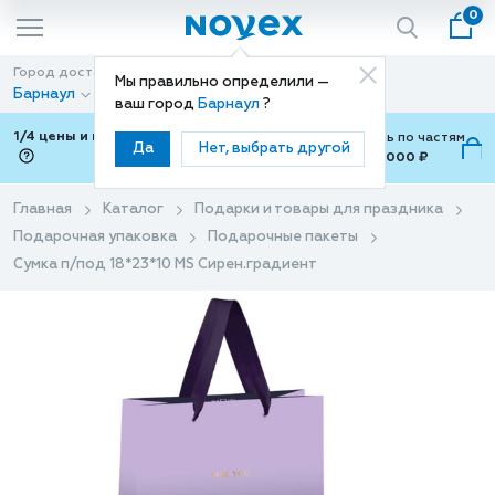
0
Город доставки
Способ доставки
Мы правильно определили —
Барнаул
Доставка
ваш город
Барнаул
?
1/4 цены и покупки ваши с Подели
Можно оплатить по частям
Да
Нет, выбрать другой
от 700 ₽ до 15,000 ₽
ⓘ
Главная
Каталог
Подарки и товары для праздника
Подарочная упаковка
Подарочные пакеты
Сумка п/под 18*23*10 MS Сирен.градиент