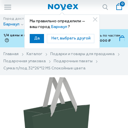
0
Город доставки
Способ доставки
Мы правильно определили —
Барнаул
Доставка
ваш город
Барнаул
?
1/4 цены и покупки ваши с Подели
Можно оплатить по частям
Да
Нет, выбрать другой
от 700 ₽ до 15,000 ₽
ⓘ
Главная
Каталог
Подарки и товары для праздника
Подарочная упаковка
Подарочные пакеты
Сумка п/под 32*26*12 MS Спокойные цвета