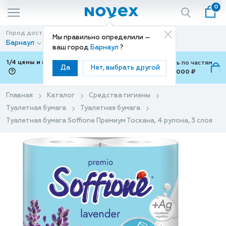
0
Город доставки
Способ доставки
Мы правильно определили —
Барнаул
Доставка
ваш город
Барнаул
?
1/4 цены и покупки ваши с Подели
Можно оплатить по частям
Да
Нет, выбрать другой
от 700 ₽ до 15,000 ₽
ⓘ
Главная
Каталог
Средства гигиены
Туалетная бумага
Туалетная бумага
Туалетная бумага Soffione Премиум Тоскана, 4 рулона, 3 слоя