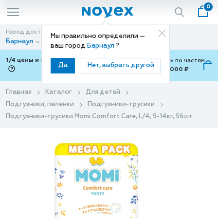
0
Город доставки
Способ доставки
Мы правильно определили —
Барнаул
Доставка
ваш город
Барнаул
?
1/4 цены и покупки ваши с Подели
Можно оплатить по частям
Да
Нет, выбрать другой
от 700 ₽ до 15,000 ₽
ⓘ
Главная
Каталог
Для детей
Подгузники, пеленки
Подгузники-трусики
Подгузники-трусики Momi Comfort Care, L/4, 9-14кг, 56шт