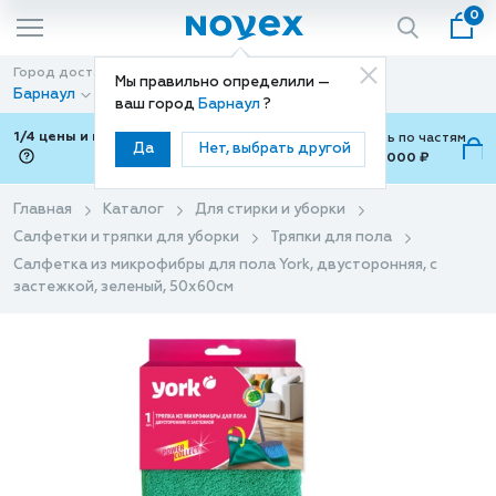
0
Город доставки
Способ доставки
Мы правильно определили —
Барнаул
Доставка
ваш город
Барнаул
?
1/4 цены и покупки ваши с Подели
Можно оплатить по частям
Да
Нет, выбрать другой
от 700 ₽ до 15,000 ₽
ⓘ
Главная
Каталог
Для стирки и уборки
Салфетки и тряпки для уборки
Тряпки для пола
Салфетка из микрофибры для пола York, двусторонняя, с
застежкой, зеленый, 50х60см