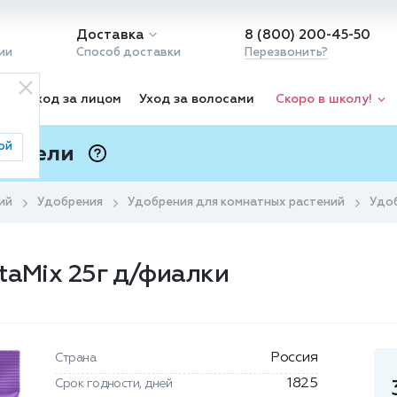
Доставка
8 (800) 200-45-50
ии
Способ доставки
Перезвонить?
ка
Уход за лицом
Уход за волосами
Скоро в школу!
ой
 Подели
ⓘ
ий
Удобрения
Удобрения для комнатных растений
Удоб
taMix 25г д/фиалки
Россия
Страна
1825
Срок годности, дней