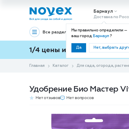
Барнаул
Доставка по Росс
Мы правильно определили —
Все разделы
Декоративная космети
ваш город
Барнаул
?
Да
Нет, выбрать друг
1/4 цены и покупки ваши с
Главная
Каталог
Для сада, огорода, растен
Удобрение Био Мастер Vi
Нет отзывов
Нет вопросов