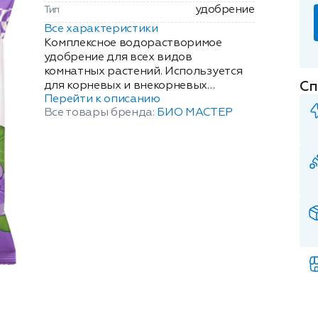
удобрение
Тип
Все характеристики
Комплексное водорастворимое
удобрение для всех видов
комнатных растений. Используется
Сп
для корневых и внекорневых
Перейти к описанию
подкормок. Формирует
Все товары бренда:
БИО МАСТЕР
устойчивость к опасным
заболеваниям декоративных
растений, обеспечивает
продолжительное цветение,
оказывает комплексное воздействие
на почву, улучшает ее физические,
биологические и протекторные
свойства.