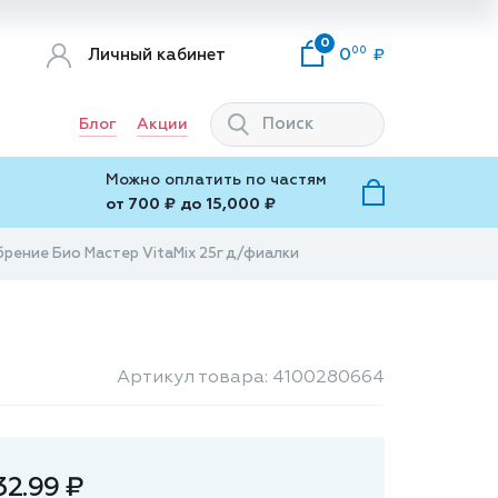
0
00
Личный кабинет
0
Блог
Акции
Можно оплатить по частям
от 700 ₽ до 15,000 ₽
рение Био Мастер VitaMix 25г д/фиалки
Артикул товара: 4100280664
32.99 ₽