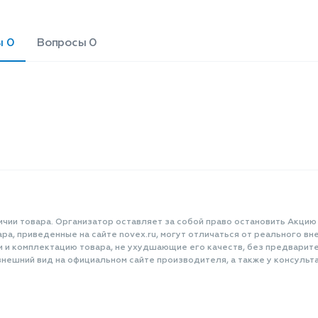
ы 0
Вопросы 0
ичии товара. Организатор оставляет за собой право остановить Акцию
а, приведенные на сайте novex.ru, могут отличаться от реального вне
и и комплектацию товара, не ухудшающие его качеств, без предварит
нешний вид на официальном сайте производителя, а также у консульта