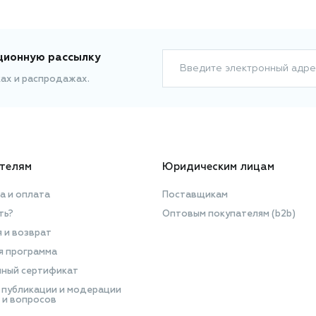
ционную рассылку
Введите электронный адре
ках и распродажах.
телям
Юридическим лицам
а и оплата
Поставщикам
ть?
Оптовым покупателям (b2b)
я и возврат
я программа
ный сертификат
 публикации и модерации
 и вопросов