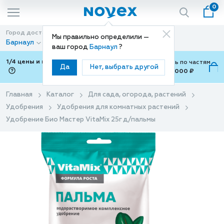
0
Город доставки
Способ доставки
Мы правильно определили —
Барнаул
Доставка
ваш город
Барнаул
?
1/4 цены и покупки ваши с Подели
Можно оплатить по частям
Да
Нет, выбрать другой
от 700 ₽ до 15,000 ₽
ⓘ
Главная
Каталог
Для сада, огорода, растений
Удобрения
Удобрения для комнатных растений
Удобрение Био Мастер VitaMix 25г д/пальмы