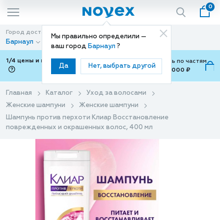
0
Город доставки
Способ доставки
Мы правильно определили —
Барнаул
Доставка
ваш город
Барнаул
?
1/4 цены и покупки ваши с Подели
Можно оплатить по частям
Да
Нет, выбрать другой
от 700 ₽ до 15,000 ₽
ⓘ
Главная
Каталог
Уход за волосами
Женские шампуни
Женские шампуни
Шампунь против перхоти Клиар Восстановление
поврежденных и окрашенных волос, 400 мл