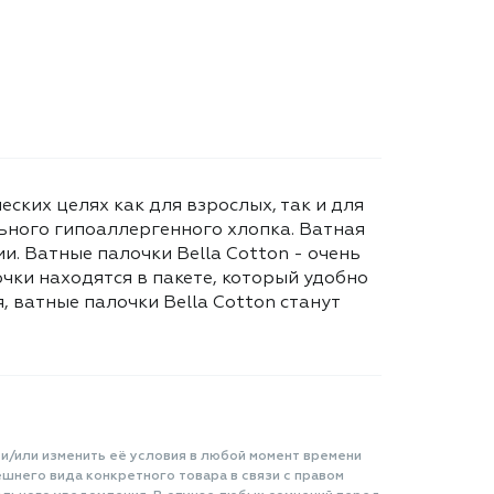
ских целях как для взрослых, так и для
ьного гипоаллергенного хлопка. Ватная
и. Ватные палочки Bella Cotton - очень
очки находятся в пакете, который удобно
 ватные палочки Bella Cotton станут
 и/или изменить её условия в любой момент времени
шнего вида конкретного товара в связи с правом