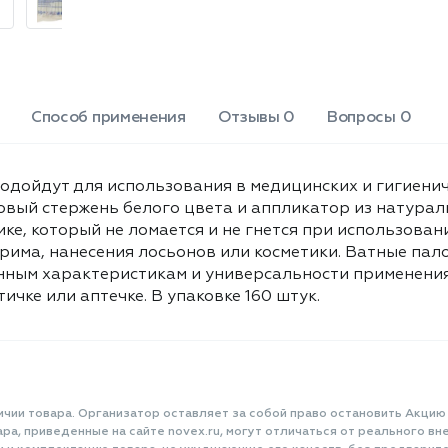
применения, ватные палочки Bella
Cotton станут незаменимым
помощником в Вашей косметичке или
аптечке. В упаковке 160 штук.
Способ применения
Отзывы 0
Вопросы 0
одойдут для использования в медицинских и гигиениче
вый стержень белого цвета и аппликатор из натурал
ке, который не ломается и не гнется при использовани
грима, нанесения лосьонов или косметики. Ватные пал
енным характеристикам и универсальности применения,
чке или аптечке. В упаковке 160 штук.
ичии товара. Организатор оставляет за собой право остановить Акцию
а, приведенные на сайте novex.ru, могут отличаться от реального вне