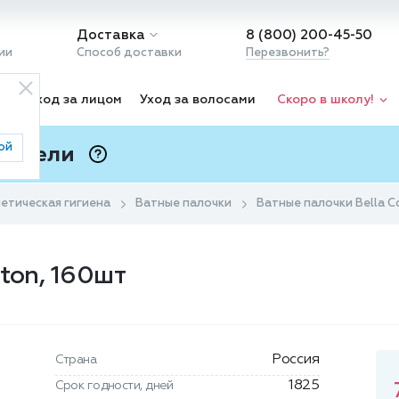
Доставка
8 (800) 200-45-50
ии
Способ доставки
Перезвонить?
ка
Уход за лицом
Уход за волосами
Скоро в школу!
ой
 Подели
ⓘ
етическая гигиена
Ватные палочки
Ватные палочки Bella C
ton, 160шт
Россия
Страна
1825
Срок годности, дней