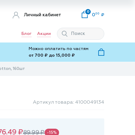
0
00
Личный кабинет
0
Блог
Акции
Можно оплатить по частям
от 700 ₽ до 15,000 ₽
otton, 160шт
Артикул товара: 4100049134
76.49 ₽
89.99 ₽
-15%