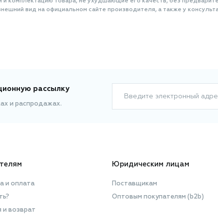
и и комплектацию товара, не ухудшающие его качеств, без предварит
нешний вид на официальном сайте производителя, а также у консульта
ционную рассылку
Введите электронный адре
ках и распродажах.
телям
Юридическим лицам
а и оплата
Поставщикам
ть?
Оптовым покупателям (b2b)
я и возврат