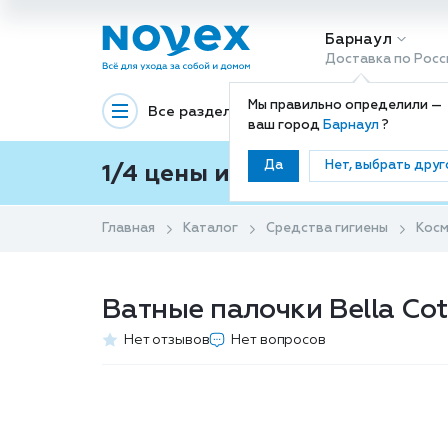
Барнаул
Доставка по Росс
Мы правильно определили —
Все разделы
Декоративная космети
ваш город
Барнаул
?
Да
Нет, выбрать друг
1/4 цены и покупки ваши с
Главная
Каталог
Средства гигиены
Косм
Ватные палочки Bella Cot
Нет отзывов
Нет вопросов