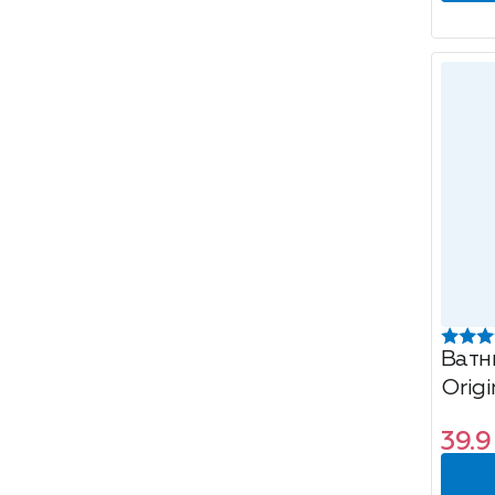
Ватн
Origi
вере
39.9