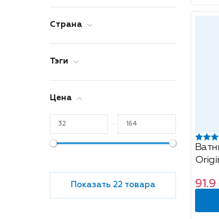
Страна
Тэги
Цена
Ватн
Origi
вере
91.9
Показать 22 товара