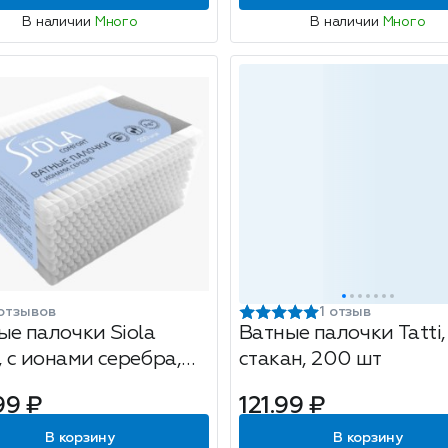
В наличии
Много
В наличии
Много
отзывов
1 отзыв
ые палочки Siola
Ватные палочки Tatti,
r, с ионами серебра,
стакан, 200 шт
шт
99 ₽
121.99 ₽
В корзину
В корзину