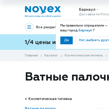
Барнаул
Доставка по Росс
Мы правильно определили —
Все разделы
Декоративная космети
ваш город
Барнаул
?
Да
Нет, выбрать друг
1/4 цены и покупки ваши с
Главная
Каталог
Косметическая гигиена
Ватные палоч
← Косметическая гигиена
Ватные палочки