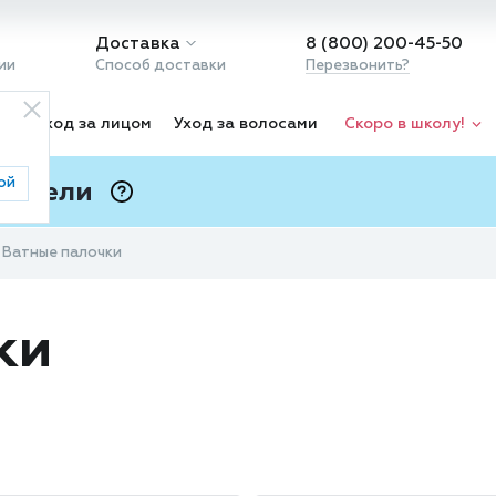
Доставка
8 (800) 200-45-50
ии
Способ доставки
Перезвонить?
ка
Уход за лицом
Уход за волосами
Скоро в школу!
ой
 Подели
ⓘ
Ватные палочки
ки