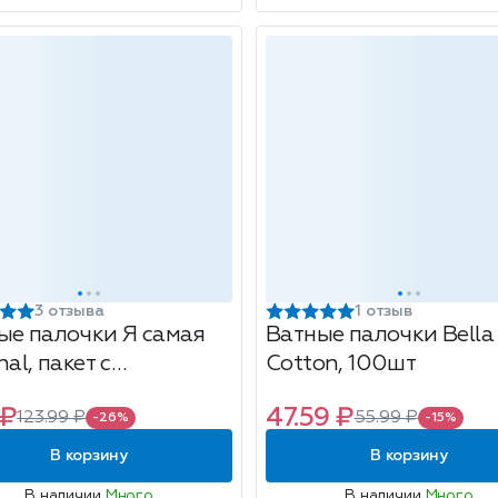
3 отзыва
1 отзыв
ые палочки Я самая
Ватные палочки Bella
nal, пакет с
Cotton, 100шт
вочкой, 200шт
 ₽
47.59 ₽
123.99 ₽
55.99 ₽
-26%
-15%
В корзину
В корзину
В наличии
Много
В наличии
Много