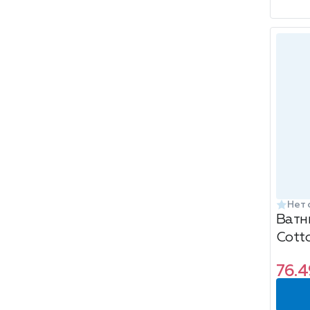
Нет 
Ватн
Cott
76.4