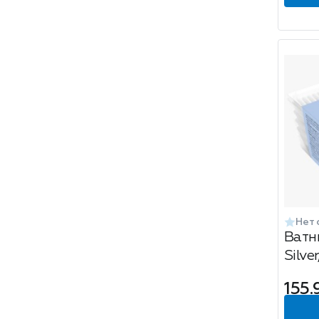
Нет 
Ватн
Silve
200
155.