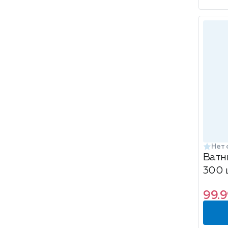
Нет 
Ватны
300 
99.9