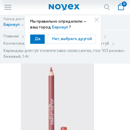
0
Город доставки
Способ доставки
Мы правильно определили —
Барнаул
Доставка
ваш город
Барнаул
?
Главная
Каталог
Декоративная косметика
Да
Нет, выбрать другой
Косметика для губ
Карандаши и подводки для губ
Карандаш для губ Vivienne Sabo Jolies Levres, тон: 103 розово-
бежевый, 1.4г