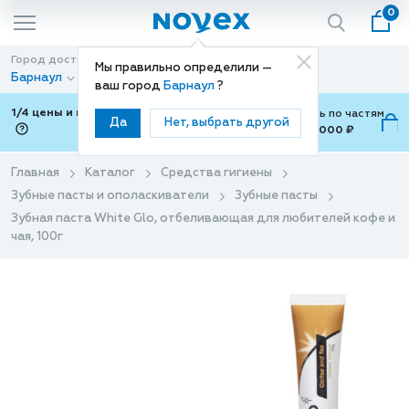
0
Город доставки
Способ доставки
Мы правильно определили —
Барнаул
Доставка
ваш город
Барнаул
?
1/4 цены и покупки ваши с Подели
Можно оплатить по частям
Да
Нет, выбрать другой
от 700 ₽ до 15,000 ₽
ⓘ
Главная
Каталог
Средства гигиены
Зубные пасты и ополаскиватели
Зубные пасты
Зубная паста White Glo, отбеливающая для любителей кофе и
чая, 100г